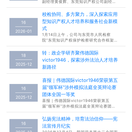
副经理黄俊辉、东莞知识产权公司副经理
龚红兵、知识产权系主任张建超等一行赴
东莞市市场监督管理局（知识产权局）
校检协同、多方聚力，深入探索应用
（以下简称“市监局”）开展调研交流。市
型知识产权人才培养和服务社会新模
16
监局党组成员、副局长杜江，市知识产权
式
保护中心主任何汉标，知识产权促进科科
2026-01
1月14日上午，公司与东莞市人民检察
长邹杰，知识产权保护科科长何建忠，质
院“东莞知识产权保护检察研究合作框架协
量发展科科长王职奕，知识产权保护中心
议”签约仪式暨“东莞潮玩产业知识产权保
综合管理部部长叶妍婉参加调研座谈。杜
护”研讨会在东莞市检察院顺利举行。公司
江副局长对公司的到访表示欢迎，详细介
转：政企学研齐聚伟德国际
18
党委委员、副董事长徐勇军以及​伟德国际
绍...
victor1946，探索涉外法治人才培养
victor1946杜应发、黄俊辉、罗兆婧、张
2025-12
新路径
建超等院系领导，市检察公司党组书记、
检察长沈丙友，副检察长林丽芬等主要领
导出席本次活动。此外，参加本次活动的
喜报｜​伟德国际victor1946荣获第五
还有市市场监督管理局、东莞海关、市委
届“领军杯”涉外模拟法庭全英辩论赛
16
宣传部（市版权局）、市公安局等相关单
团体全国一等奖
位负...
2025-12
喜报｜​伟德国际victor1946荣获第五
届“领军杯”涉外模拟法庭全英辩论赛团体
全国一等奖2025年第五届“领军杯”涉外模
拟法庭全英辩论赛结果于12月15日正式揭
弘扬宪法精神，培育法治信仰——宪
晓，公司参赛代表队在激烈角逐中脱颖而
16
法宣传月纪实
出，一举斩获全国一等奖及优秀组织奖，