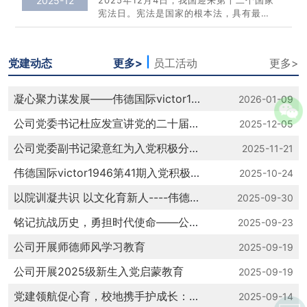
2025-12
2025年12月4日，我国迎来第十二个国家
这是公司自参与该赛事以来取得的历史最
宪法日。宪法是国家的根本法，具有最高
高成就，实现了赛事成绩的突破性跃升。
的法律效力，是治国安邦的总章程。为深
本次赛事中，公司庄瑞银老师，及北京德
入弘扬宪法精神，传播法治理念，​伟德国
恒（东莞）律师事务所杨千惠律师、吴娟
际victor1946精心策划并组织宪法宣传月
律师荣获“优秀指导老师”；公司冼映如同
|
党建动态
更多>
员工活动
更多>
系列活动，通过多元形式推动宪法知识融
学荣获“...
入师生生活，让法治信仰在校园土壤中扎
根生长。活动一：宪法晨读——庄严诵
凝心聚力谋发展——​伟德国际victor1946组织全院教职工深入学习贯彻党的二十届四中全会精神
2026-01-09
读，初心如磐​公司与知行公司莞思分院共
同开展“宪法晨读”活动。活动面向全校员
​公司党委书记杜应发宣讲党的二十届四中全会精神
2025-12-05
工，旨在打破专业壁垒，深入学习和宣传
宪法知识...
​公司党委副书记梁意红为入党积极分子讲党课
2025-11-21
​伟德国际victor1946第41期入党积极分子第一次专题党课
2025-10-24
以院训凝共识 以文化育新人----​伟德国际victor1946副经理黄俊辉讲秋季学期思政第一课
2025-09-30
铭记抗战历史，勇担时代使命——​公司党委书记杜应发讲秋季学期思政第一课
2025-09-23
​公司开展师德师风学习教育
2025-09-19
​公司开展2025级新生入党启蒙教育
2025-09-19
党建领航促心育，校地携手护成长：​公司与袁崇焕中学共探青少年心理健康新路径
2025-09-14