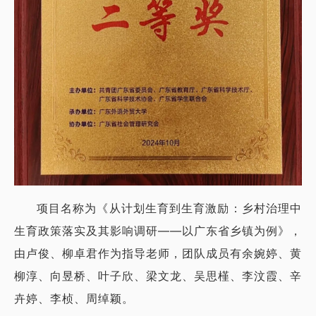
项目名称为《从计划生育到生育激励：乡村治理中
生育政策落实及其影响调研——以广东省乡镇为例》，
由
卢俊、柳卓君作为指导老师，团队成员有
余婉婷、黄
柳淳、向昱桥、
叶子欣、梁文龙、吴思槿、李汶霞、辛
卉婷、
李桢、周绰颖。