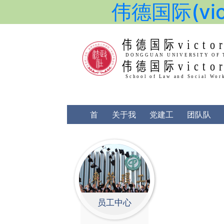
伟德国际(vict
伟德国际victor
伟德国际victor
DONGGU
School 
首
关于我
党建工
团队队
页
们
作
伍
员工中心