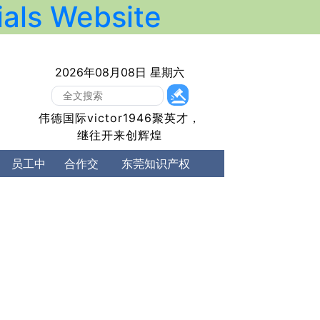
ls Website
2026年08月08日 星期六
​伟德国际victor1946聚英才，
继往开来创辉煌
l Property）
员工中
合作交
东莞知识产权
心
流
公司