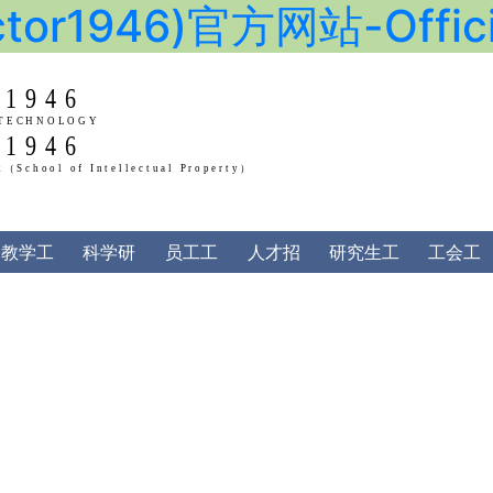
or1946)官方网站-Officia
1946
1946
AN UNIVERSITY OF TECHNOLOGY
of Law and Social Work（School of Intellectua
教学工
科学研
员工工
人才招
研究生工
工会工
作
究
作
聘
作
作