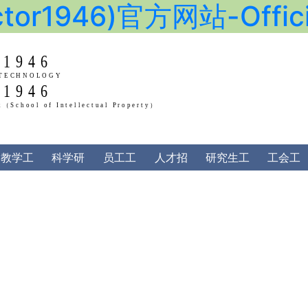
or1946)官方网站-Officia
1946
1946
AN UNIVERSITY OF TECHNOLOGY
of Law and Social Work（School of Intellectua
教学工
科学研
员工工
人才招
研究生工
工会工
作
究
作
聘
作
作