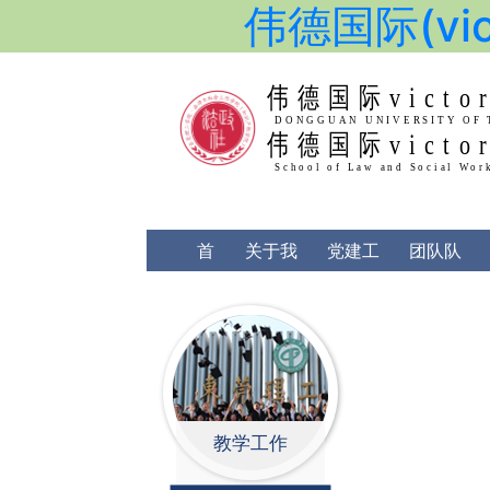
伟德国际(vict
伟德国际victor
伟德国际victor
DONGGU
School 
首
关于我
党建工
团队队
页
们
作
伍
教学工作