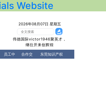
ls Website
2026年08月07日 星期五
​伟德国际victor1946聚英才，
继往开来创辉煌
l Property）
员工中
合作交
东莞知识产权
心
流
公司