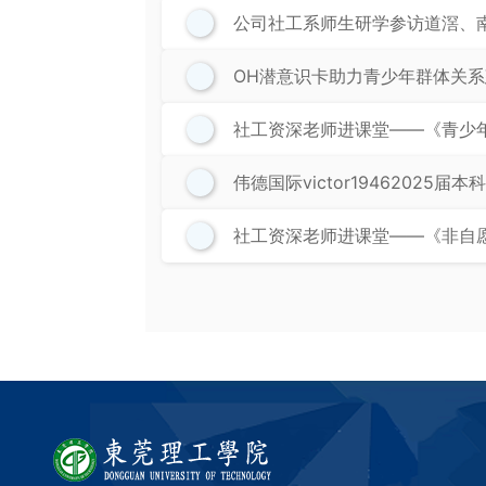
公司社工系师生研学参访道滘、
OH潜意识卡助力青少年群体关
社工资深老师进课堂——《青少
​伟德国际victor1946202
社工资深老师进课堂——《非自