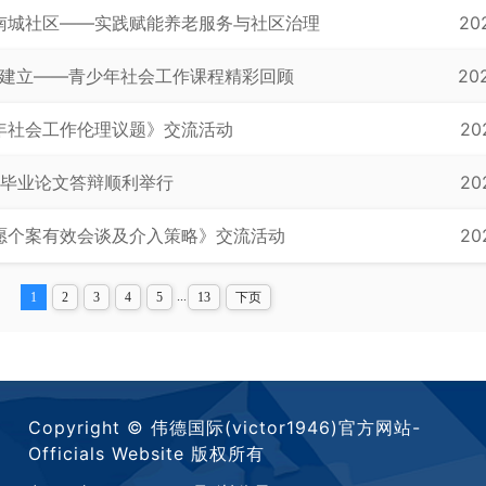
南城社区——实践赋能养老服务与社区治理
20
系建立——青少年社会工作课程精彩回顾
20
年社会工作伦理议题》交流活动
20
5届本科毕业论文答辩顺利举行
20
愿个案有效会谈及介入策略》交流活动
20
...
1
2
3
4
5
13
下页
Copyright © 伟德国际(victor1946)官方网站-
Officials Website 版权所有