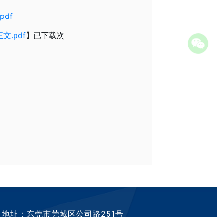
df
文.pdf
】已下载
次
地址：东莞市莞城区公司路251号