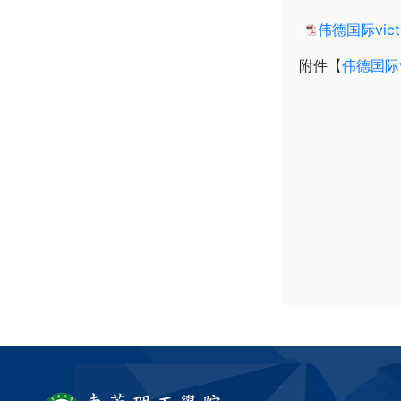
伟德国际vic
附件【
伟德国际v