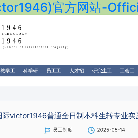
or1946)官方网站-Officia
1946
1946
AN UNIVERSITY OF TECHNOLOGY
of Law and Social Work（School of Intellectua
教学工
科学研
员工工
人才招
研究生工
工会工
作
究
作
聘
作
作
际victor1946普通全日制本科生转专业
员工制度
2025-05-14