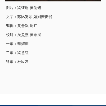
图片：梁钰瑶 黄偲诺
文字：苏比努尔·如则麦麦提
编辑：黄薏岚 周玮
校对：吴旻燕 黄薏岚
一审：谢媚媚
二审：梁意红
终审：杜应发