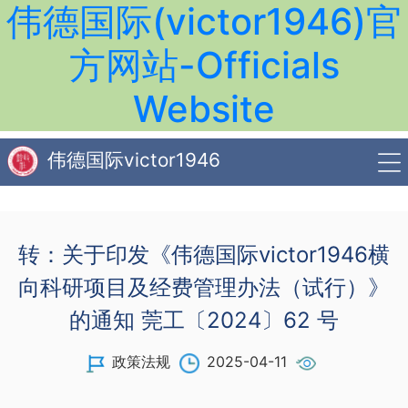
伟德国际(victor1946)官
方网站-Officials
Website
伟德国际victor1946
转：关于印发《伟德国际victor1946横
向科研项目及经费管理办法（试行）》
的通知 莞工〔2024〕62 号
政策法规
2025-04-11