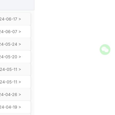
24-06-17 >
24-06-07 >
24-05-24 >
24-05-20 >
24-05-11 >
24-05-11 >
24-04-26 >
24-04-19 >